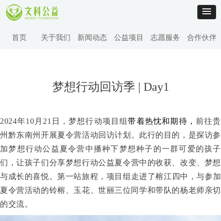
首页
关于我们
新闻动态
公益项目
志愿服务
合作伙伴
梦想行动回访季 | Day1
2024年10月21日，梦想行动项目组
带
着热忱和期待
，
前往
州黔东南州开展夏令营活动回访计划。此行的目的，是探访参
加梦想行动公益夏令营中播种
下
梦想种子
的一群可爱的孩子
们，让孩子们分享梦想行动公益夏令营中的收获、改变、梦想
与成长的喜悦
。
第一站旅程，项目组走进了榕江四中，
与
参
夏令营活动的
铃榕、玉花、
世丽
三位同学
和
带队的杨
老师
亲切
的交流
。